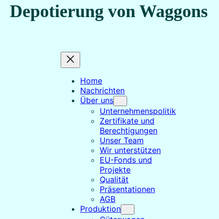
Zum
Depotierung von Waggons
Inhalt
springen
Home
Nachrichten
Über uns
Unternehmenspolitik
Zertifikate und
Berechtigungen
Unser Team
Wir unterstützen
EU-Fonds und
Projekte
Qualität
Präsentationen
AGB
Produktion