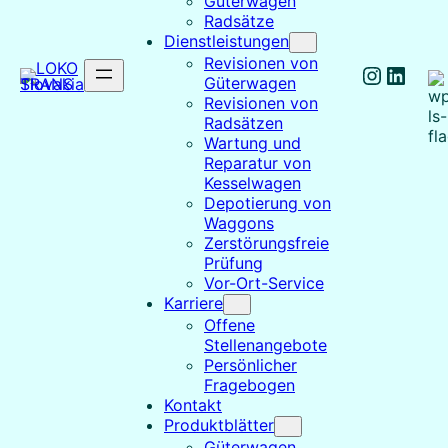
Güterwagen
Radsätze
Dienstleistungen
Revisionen von
Instag
Linke
Güterwagen
Revisionen von
Radsätzen
Wartung und
Reparatur von
Kesselwagen
Depotierung von
Waggons
Zerstörungsfreie
Prüfung
Vor-Ort-Service
Karriere
Offene
Stellenangebote
Persönlicher
Fragebogen
Kontakt
Produktblätter
Güterwagen