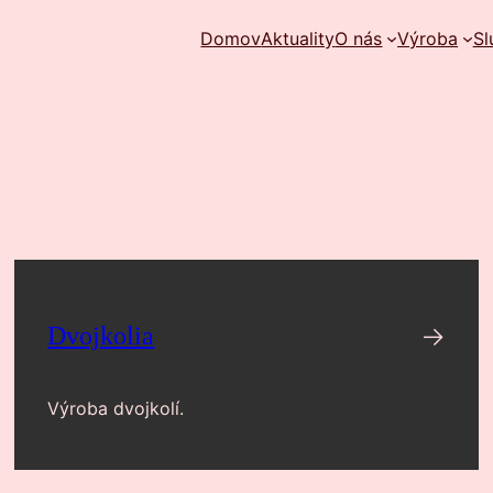
Domov
Aktuality
O nás
Výroba
Sl
→
Dvojkolia
Výroba dvojkolí.