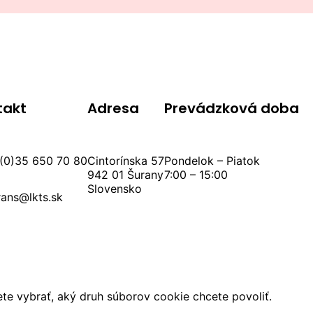
takt
Adresa
Prevádzková doba
(0)35 650 70 80
Cintorínska 57
Pondelok – Piatok
942 01 Šurany
7:00 – 15:00
Slovensko
rans@lkts.sk
ôžete vybrať, aký druh súborov cookie chcete povoliť.