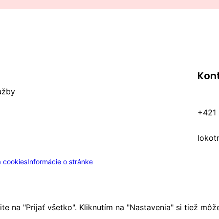
Kon
lužby
+421 
lokot
 cookies
Informácie o stránke
nite na "Prijať všetko". Kliknutím na "Nastavenia" si tiež m