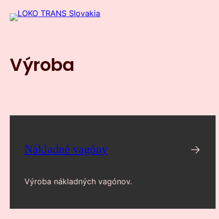
Prejsť
na
obsah
Výroba
→
Nákladné vagóny
Výroba nákladných vagónov.