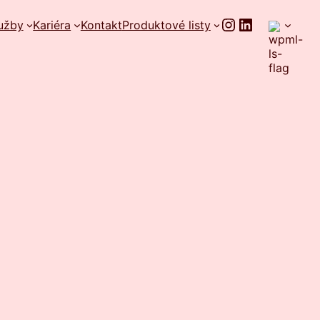
Instagram
LinkedIn
užby
Kariéra
Kontakt
Produktové listy