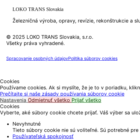
LOKO TRANS Slovakia
Železničná výroba, opravy, revízie, rekonštrukcie a s
© 2025 LOKO TRANS Slovakia, s.r.o.
Všetky práva vyhradené.
Spracovanie osobných údajov
Politika súborov cookies
Cookies
Používame cookies. Ak si myslíte, že je to v poriadku, klik
Prečítajte si naše zásady používania súborov cookie
Nastavenia
Odmietnuť všetko
Prijať všetko
Cookies
Vyberte, aké súbory cookie chcete prijať. Váš výber sa ulo
Nevyhnutné
Tieto súbory cookie nie sú voliteľné. Sú potrebné pr
Používateľská spokojnosť