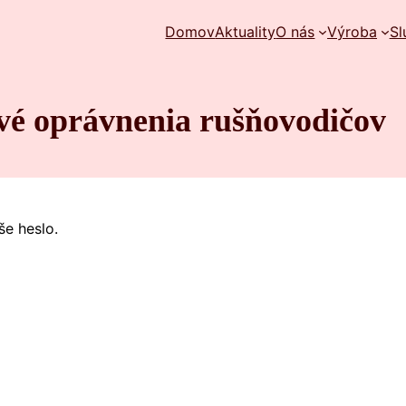
Domov
Aktuality
O nás
Výroba
Sl
é oprávnenia rušňovodičov
še heslo.