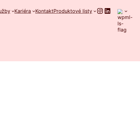
Instagram
LinkedIn
užby
Kariéra
Kontakt
Produktové listy